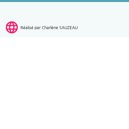
language
Réalisé par Charlène SAUZEAU