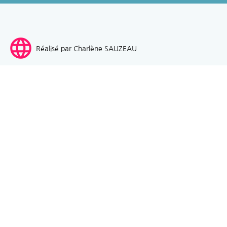
language
Réalisé par Charlène SAUZEAU