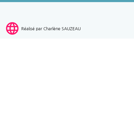
language
Réalisé par Charlène SAUZEAU