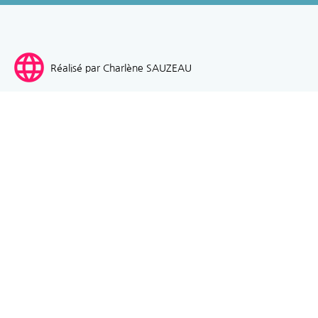
language
Réalisé par Charlène SAUZEAU