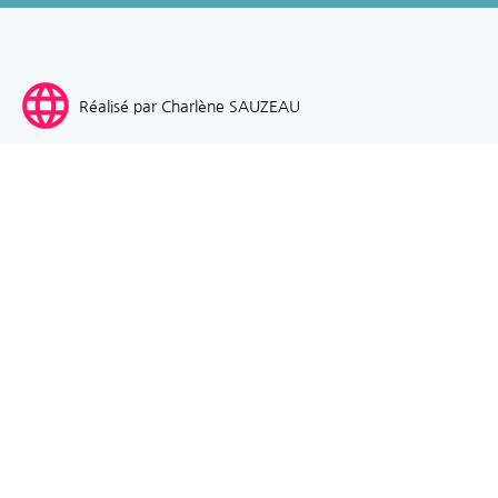
language
Réalisé par Charlène SAUZEAU